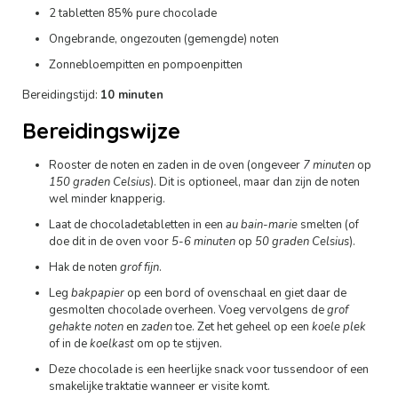
2 tabletten 85% pure chocolade
Ongebrande, ongezouten (gemengde) noten
Zonnebloempitten en pompoenpitten
Bereidingstijd:
10 minuten
Bereidingswijze
Rooster de noten en zaden in de oven (ongeveer
7 minuten
op
150 graden Celsius
). Dit is optioneel, maar dan zijn de noten
wel minder knapperig.
Laat de chocoladetabletten in een
au bain-marie
smelten (of
doe dit in de oven voor
5-6 minuten
op
50 graden Celsius
).
Hak de noten
grof fijn
.
Leg
bakpapier
op een bord of ovenschaal en giet daar de
gesmolten chocolade overheen. Voeg vervolgens de
grof
gehakte noten
en
zaden
toe. Zet het geheel op een
koele plek
of in de
koelkast
om op te stijven.
Deze chocolade is een heerlijke snack voor tussendoor of een
smakelijke traktatie wanneer er visite komt.