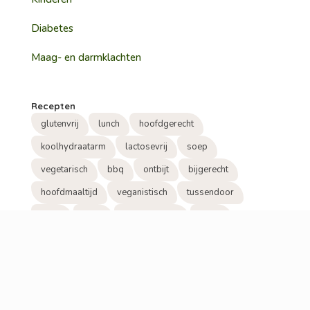
Diabetes
Maag- en darmklachten
Recepten
glutenvrij
lunch
hoofdgerecht
koolhydraatarm
lactosevrij
soep
vegetarisch
bbq
ontbijt
bijgerecht
hoofdmaaltijd
veganistisch
tussendoor
snack
visite
tussendoortje
beleg