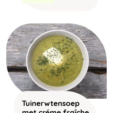
Tuinerwtensoep
met créme fraîche