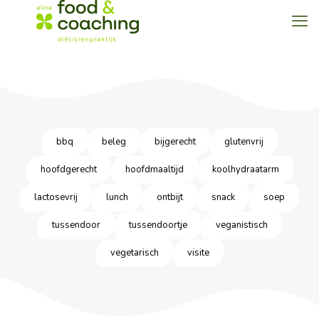
bbq
beleg
bijgerecht
glutenvrij
hoofdgerecht
hoofdmaaltijd
koolhydraatarm
lactosevrij
lunch
ontbijt
snack
soep
tussendoor
tussendoortje
veganistisch
vegetarisch
visite