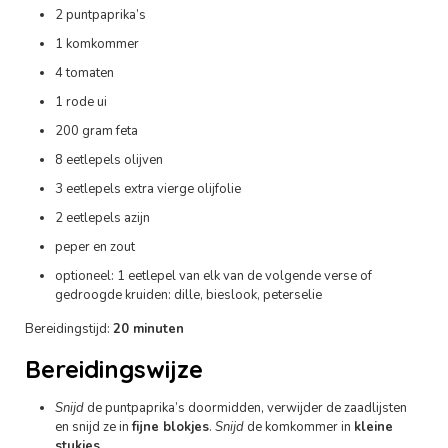
2 puntpaprika’s
1 komkommer
4 tomaten
1 rode ui
200 gram feta
8 eetlepels olijven
3 eetlepels extra vierge olijfolie
2 eetlepels azijn
peper en zout
optioneel: 1 eetlepel van elk van de volgende verse of
gedroogde kruiden: dille, bieslook, peterselie
Bereidingstijd:
20 minuten
Bereidingswijze
Snijd
de puntpaprika’s doormidden, verwijder de zaadlijsten
en snijd ze in
fijne blokjes
.
Snijd
de komkommer in
kleine
stukjes
.