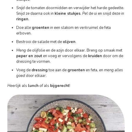
Snijd
de tomaten doormidden en verwijder het harde gedeelte.
Snijd ze daarna ook in
kleine stukjes
.
Pel
de ui en snijd deze in
ringen
.
Doe alle
groenten
in een slakom en
verkruimel
de feta
erboven.
Bestrooi de salade met de
olijven
.
Meng
de olijfolie en de azijn door elkaar. Breng op smaak met
peper en zout
en voeg er vervolgens de
kruiden
door om de
dressing te vormen.
Voeg de
dressing
toe aan de
groenten
en feta, en
meng alles
goed door elkaar
.
Heerlijk
als
lunch
of als
bijgerecht
!