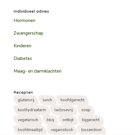
Individueel advies
Hormonen
Zwangerschap
Kinderen
Diabetes
Maag- en darmklachten
Recepten
glutenvrij
lunch
hoofdgerecht
koolhydraatarm
lactosevrij
soep
vegetarisch
bbq
ontbijt
bijgerecht
hoofdmaaltijd
veganistisch
tussendoor