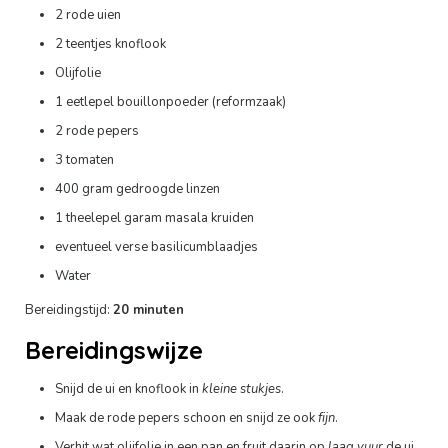
2 rode uien
2 teentjes knoflook
Olijfolie
1 eetlepel bouillonpoeder (reformzaak)
2 rode pepers
3 tomaten
400 gram gedroogde linzen
1 theelepel garam masala kruiden
eventueel verse basilicumblaadjes
Water
Bereidingstijd:
20 minuten
Bereidingswijze
Snijd de ui en knoflook in
kleine stukjes
.
Maak de rode pepers schoon en snijd ze ook
fijn
.
Verhit wat olijfolie in een pan en fruit daarin op
laag vuur
de ui,