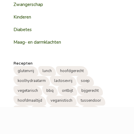
Zwangerschap
Kinderen
Diabetes
Maag- en darmklachten
Recepten
glutenvrij
lunch
hoofdgerecht
koolhydraatarm
lactosevrij
soep
vegetarisch
bbq
ontbijt
bijgerecht
hoofdmaaltijd
veganistisch
tussendoor
snack
visite
tussendoortje
beleg