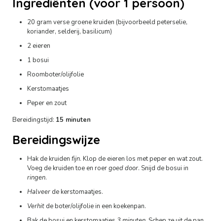
Ingrediënten (voor 1 persoon)
20 gram verse groene kruiden (bijvoorbeeld peterselie,
koriander, selderij, basilicum)
2 eieren
1 bosui
Roomboter/olijfolie
Kerstomaatjes
Peper en zout
Bereidingstijd:
15 minuten
Bereidingswijze
Hak de kruiden
fijn
. Klop de eieren los met peper en wat zout.
Voeg de kruiden toe en roer
goed door
. Snijd de bosui in
ringen
.
Halveer
de kerstomaatjes.
Verhit
de boter/olijfolie in een koekenpan.
Bak de bosui en kerstomaatjes
3 minuten
. Schep ze uit de pan