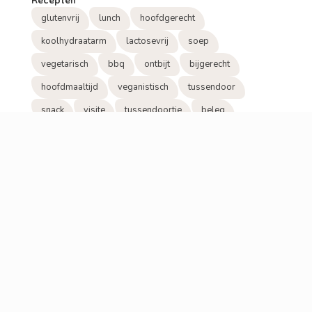
glutenvrij
lunch
hoofdgerecht
koolhydraatarm
lactosevrij
soep
vegetarisch
bbq
ontbijt
bijgerecht
hoofdmaaltijd
veganistisch
tussendoor
snack
visite
tussendoortje
beleg