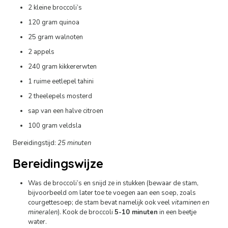
2 kleine broccoli’s
120 gram quinoa
25 gram walnoten
2 appels
240 gram kikkererwten
1 ruime eetlepel tahini
2 theelepels mosterd
sap van een halve citroen
100 gram veldsla
Bereidingstijd:
25 minuten
Bereidingswijze
Was de broccoli’s en snijd ze in stukken (bewaar de stam,
bijvoorbeeld om later toe te voegen aan een soep, zoals
courgettesoep; de stam bevat namelijk ook veel
vitaminen en
mineralen
). Kook de broccoli
5-10 minuten
in een beetje
water.