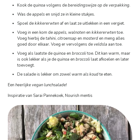
Kook de
quinoa
volgens de
bereidingswijze op de verpakking
.
Was de
appels
en snijd ze in kleine stukjes.
Spoel de
kikkererwten
af en laat ze uitlekken in een vergiet.
Voeg in een kom de
appels
,
walnoten
en
kikkererwten
toe.
Voeg hierbij de
tahini
,
citroensap
en
mosterd
en meng alles
goed door elkaar. Voeg er vervolgens de
veldsla
aan toe.
Voeg als laatste de
quinoa
en
broccoli
toe. Dit kan warm, maar
is ook lekker als je de
quinoa
en
broccoli
laat afkoelen en later
toevoegt.
De salade is lekker om
zowel warm als koud
te eten.
Een
heerlijke vegan lunchsalade
!
Inspiratie van Sarai Pannekoek, Nourish mentis