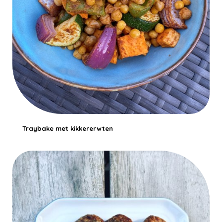
Traybake met kikkererwten