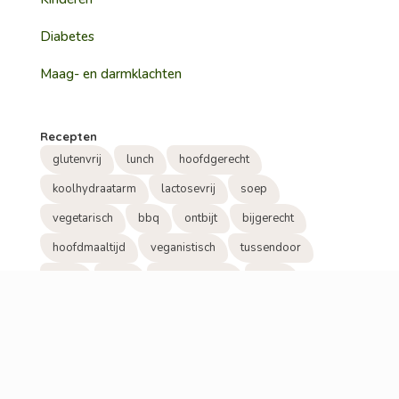
Diabetes
Maag- en darmklachten
Recepten
glutenvrij
lunch
hoofdgerecht
koolhydraatarm
lactosevrij
soep
vegetarisch
bbq
ontbijt
bijgerecht
hoofdmaaltijd
veganistisch
tussendoor
snack
visite
tussendoortje
beleg